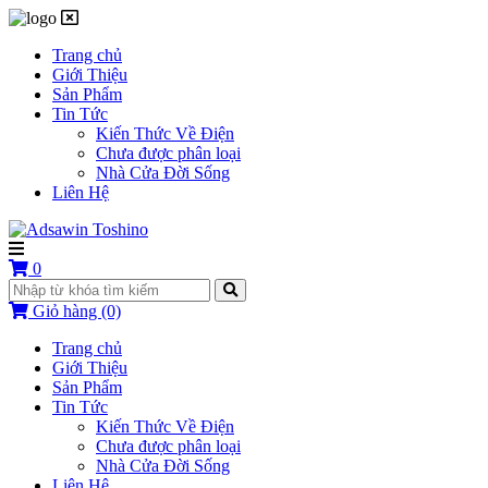
Trang chủ
Giới Thiệu
Sản Phẩm
Tin Tức
Kiến Thức Về Điện
Chưa được phân loại
Nhà Cửa Đời Sống
Liên Hệ
0
Giỏ hàng
(0)
Trang chủ
Giới Thiệu
Sản Phẩm
Tin Tức
Kiến Thức Về Điện
Chưa được phân loại
Nhà Cửa Đời Sống
Liên Hệ