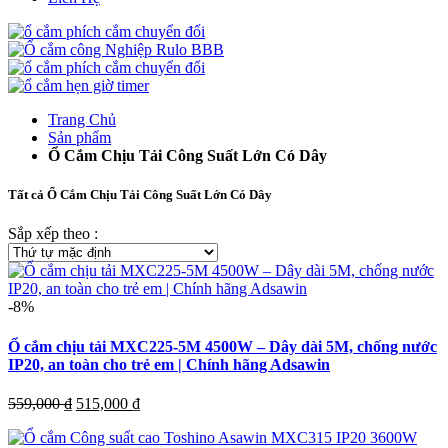
Trang Chủ
Sản phẩm
Ổ Cắm Chịu Tải Công Suất Lớn Có Dây
Tất cả Ổ Cắm Chịu Tải Công Suất Lớn Có Dây
Sắp xếp theo :
-8%
Ổ cắm chịu tải MXC225-5M 4500W – Dây dài 5M, chống nước
IP20, an toàn cho trẻ em | Chính hãng Adsawin
Giá
Giá
559,000
₫
515,000
₫
gốc
hiện
là:
tại