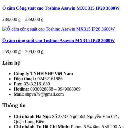
559,000 ₫.
là:
515,000 ₫.
Ổ cắm Công suất cao Toshino Asawin MXC315 IP20 3600W
Price
289,000
₫
–
339,000
₫
range:
289,000 ₫
through
339,000 ₫
Ổ cắm công suất cao Toshino Asawin MX315 IP20 3600W
Price
259,000
₫
–
299,000
₫
range:
259,000 ₫
Liên hệ
through
299,000 ₫
Công ty TNHH SHP Việt Nam
Điện thoại :
02432161886
Fax:
0243.2161889
Hotline:
0938928868 – 0949088369
Mail:
shpvn79@gmail.com
Thông tin
Chi nhánh Hà Nội:
Số 23/37 Ngõ 564 Nguyễn Văn Cừ ,
Quận Long Biên
Chi nhánh Tp Hồ Chí Minh:
Phòng 5.54 tầng 5 số 290 An