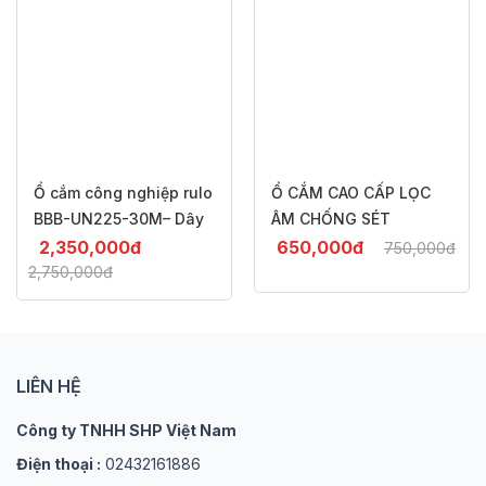
Ổ cắm công nghiệp rulo
Ổ CẮM CAO CẤP LỌC
BBB-UN225-30M– Dây
ÂM CHỐNG SÉT
dài 30m, chịu tải
TOSHINO TIS315 DÀI
2,350,000
đ
650,000
đ
750,000
đ
-15%
-13%
4500W
3M
2,750,000
đ
LIÊN HỆ
Công ty TNHH SHP Việt Nam
Điện thoại :
02432161886