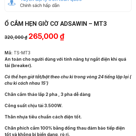
Chính sách hấp dẫn
Ổ CẮM HẸN GIỜ CƠ ADSAWIN – MT3
Giá
Giá
265,000
₫
320,000
₫
gốc
hiện
là:
tại
Mã:
TS-MT3
320,000 ₫.
là:
An toàn cho người dùng với tính năng tự ngắt điện khi quá
tải (breaker).
265,000 ₫.
Có thể hẹn giờ tắt/bật theo chu kì trong vòng 24 tiếng lặp lại (
chu kì cách nhau 15′)
Chân cắm tháo lắp 2 pha , 3 pha dễ dàng
Công suất chịu tải 3.500W.
Thân nhựa tiêu chuẩn cách điện tốt.
Chân phích cắm 100% bằng đồng thau đảm bảo tiếp điện
tốt và không bị biến dạng, rò rỉ.