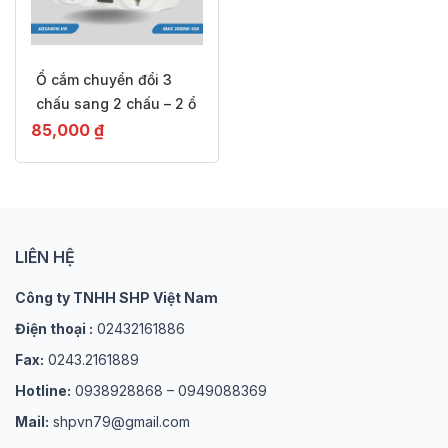
Ổ cắm chuyển đổi 3
chấu sang 2 chấu – 2 ổ
– ADSAWIN AW2A
85,000
₫
LIÊN HỆ
Công ty TNHH SHP Việt Nam
Điện thoại :
02432161886
Fax:
0243.2161889
Hotline:
0938928868 – 0949088369
Mail:
shpvn79@gmail.com