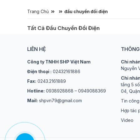
Trang Chủ
đầu chuyển đổi điện
Tất Cả Đầu Chuyển Đổi Điện
LIÊN HỆ
THÔNG 
Công ty TNHH SHP Việt Nam
Chi nhán
Nguyễn V
Điện thoại :
02432161886
Chi nhán
Fax:
0243.2161889
tầng 5 s
Hotline:
0938928868 – 0949088369
04, Quận
Mail:
shpvn79@gmail.com
Tin công
Hợp tác p
Video