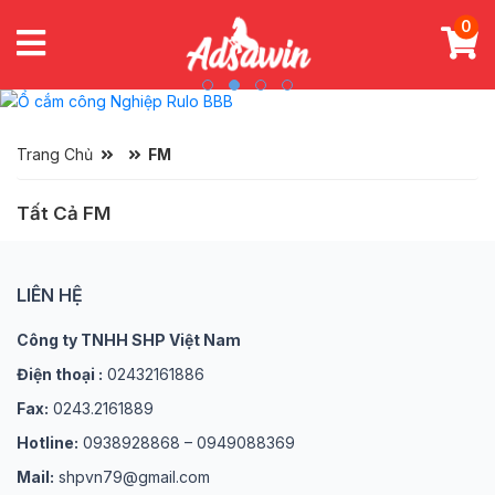
0
Trang Chủ
FM
Tất Cả FM
LIÊN HỆ
Công ty TNHH SHP Việt Nam
Điện thoại :
02432161886
Fax:
0243.2161889
Hotline:
0938928868 – 0949088369
Mail:
shpvn79@gmail.com