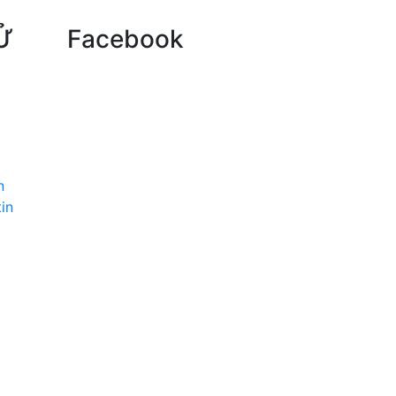
Ử
Facebook
n
in