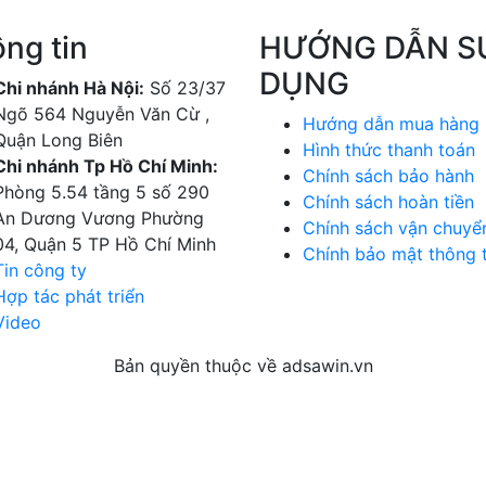
ng tin
HƯỚNG DẪN S
DỤNG
Chi nhánh Hà Nội:
Số 23/37
Ngõ 564 Nguyễn Văn Cừ ,
Hướng dẫn mua hàng
Quận Long Biên
Hình thức thanh toán
Chi nhánh Tp Hồ Chí Minh:
Chính sách bảo hành
Phòng 5.54 tầng 5 số 290
Chính sách hoàn tiền
An Dương Vương Phường
Chính sách vận chuyể
04, Quận 5 TP Hồ Chí Minh
Chính bảo mật thông t
Tin công ty
Hợp tác phát triển
Video
Bản quyền thuộc về adsawin.vn