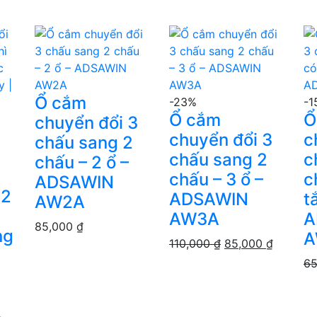
Ổ cắm
-23%
-1
Ổ cắm
Ổ
chuyển đổi 3
chuyển đổi 3
c
chấu sang 2
chấu sang 2
c
chấu – 2 ổ –
chấu – 3 ổ –
c
ADSAWIN
 2
ADSAWIN
t
AW2A
AW3A
A
85,000
₫
ng
A
Giá
Giá
110,000
₫
85,000
₫
gốc
hiện
6
là:
tại
110,000 ₫.
là:
85,000 