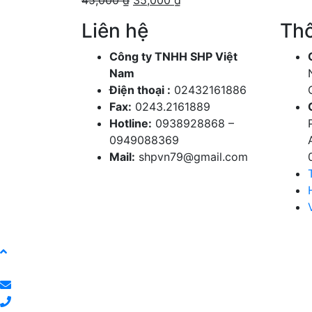
45,000
₫
35,000
₫
gốc
hiện
Liên hệ
Thô
là:
tại
45,000 ₫.
là:
Công ty TNHH SHP Việt
35,000 ₫.
Nam
Điện thoại :
02432161886
Fax:
0243.2161889
Hotline:
0938928868 –
0949088369
Mail:
shpvn79@gmail.com
Liên hệ