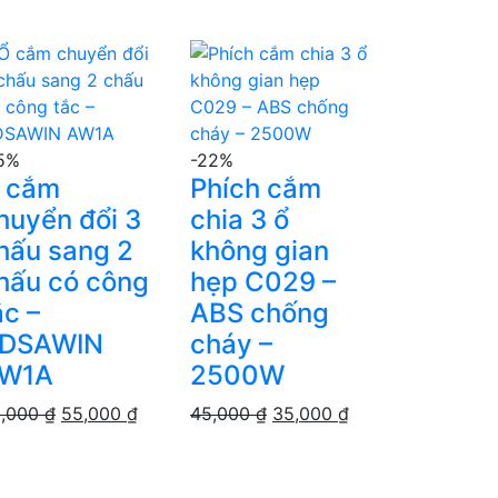
5%
-22%
 cắm
Phích cắm
huyển đổi 3
chia 3 ổ
hấu sang 2
không gian
hấu có công
hẹp C029 –
ắc –
ABS chống
DSAWIN
cháy –
W1A
2500W
Giá
Giá
Giá
Giá
5,000
₫
55,000
₫
45,000
₫
35,000
₫
gốc
hiện
gốc
hiện
là:
tại
là:
tại
₫.
65,000 ₫.
là:
45,000 ₫.
là: