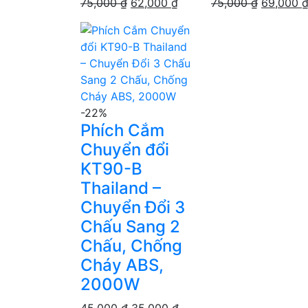
Giá
Giá
Giá
75,000
₫
62,000
₫
75,000
₫
69,000
gốc
hiện
gốc
là:
tại
là:
75,000 ₫.
là:
75,000 ₫
62,000 ₫.
-22%
Phích Cắm
Chuyển đổi
KT90-B
Thailand –
Chuyển Đổi 3
Chấu Sang 2
Chấu, Chống
Cháy ABS,
2000W
Giá
Giá