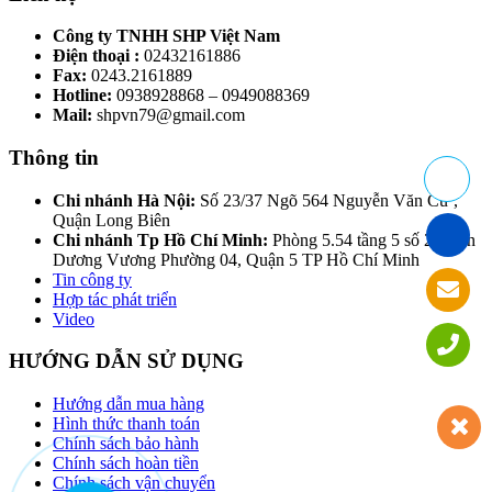
475,000 ₫.
là:
435,000 ₫.
Công ty TNHH SHP Việt Nam
Điện thoại :
02432161886
Fax:
0243.2161889
Hotline:
0938928868 – 0949088369
Mail:
shpvn79@gmail.com
Thông tin
Chi nhánh Hà Nội:
Số 23/37 Ngõ 564 Nguyễn Văn Cừ ,
Quận Long Biên
Chi nhánh Tp Hồ Chí Minh:
Phòng 5.54 tầng 5 số 290 An
Dương Vương Phường 04, Quận 5 TP Hồ Chí Minh
Tin công ty
Hợp tác phát triển
Video
HƯỚNG DẪN SỬ DỤNG
Hướng dẫn mua hàng
Hình thức thanh toán
Chính sách bảo hành
Chính sách hoàn tiền
Chính sách vận chuyển