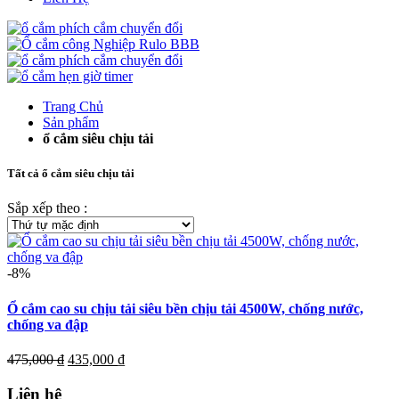
Trang Chủ
Sản phẩm
ổ cắm siêu chịu tải
Tất cả ổ cắm siêu chịu tải
Sắp xếp theo :
-8%
Ổ cắm cao su chịu tải siêu bền chịu tải 4500W, chống nước,
chống va đập
Giá
Giá
475,000
₫
435,000
₫
gốc
hiện
là:
tại
Liên hệ