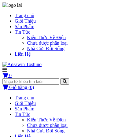
Trang chủ
Giới Thiệu
Sản Phẩm
Tin Tức
Kiến Thức Về Điện
Chưa được phân loại
Nhà Cửa Đời Sống
Liên Hệ
0
Giỏ hàng
(0)
Trang chủ
Giới Thiệu
Sản Phẩm
Tin Tức
Kiến Thức Về Điện
Chưa được phân loại
Nhà Cửa Đời Sống
Liên Hệ