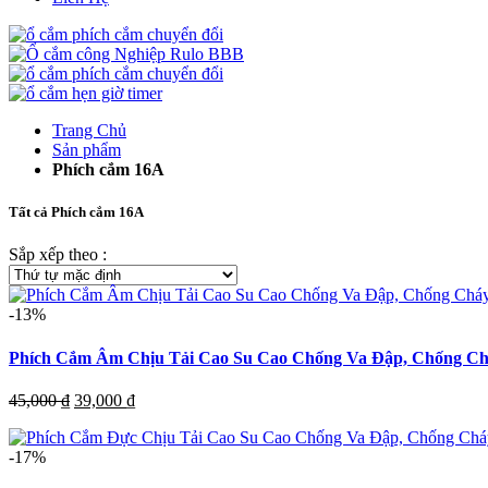
Trang Chủ
Sản phẩm
Phích cắm 16A
Tất cả Phích cắm 16A
Sắp xếp theo :
-13%
Phích Cắm Âm Chịu Tải Cao Su Cao Chống Va Đập, Chống Ch
Giá
Giá
45,000
₫
39,000
₫
gốc
hiện
là:
tại
-17%
45,000 ₫.
là:
39,000 ₫.