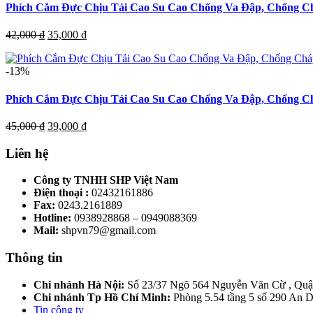
Phích Cắm Đực Chịu Tải Cao Su Cao Chống Va Đập, Chống Ch
Giá
Giá
42,000
₫
35,000
₫
gốc
hiện
là:
tại
-13%
42,000 ₫.
là:
35,000 ₫.
Phích Cắm Đực Chịu Tải Cao Su Cao Chống Va Đập, Chống Ch
Giá
Giá
45,000
₫
39,000
₫
gốc
hiện
là:
tại
Liên hệ
45,000 ₫.
là:
39,000 ₫.
Công ty TNHH SHP Việt Nam
Điện thoại :
02432161886
Fax:
0243.2161889
Hotline:
0938928868 – 0949088369
Mail:
shpvn79@gmail.com
Thông tin
Chi nhánh Hà Nội:
Số 23/37 Ngõ 564 Nguyễn Văn Cừ , Quậ
Chi nhánh Tp Hồ Chí Minh:
Phòng 5.54 tầng 5 số 290 An
Tin công ty