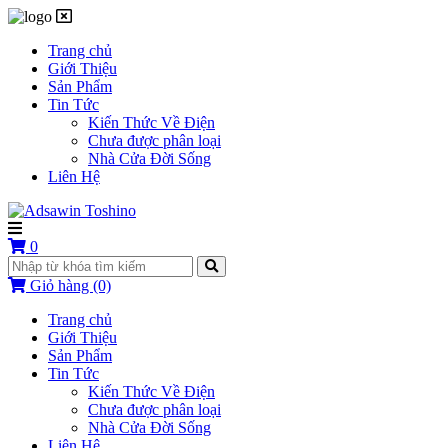
Trang chủ
Giới Thiệu
Sản Phẩm
Tin Tức
Kiến Thức Về Điện
Chưa được phân loại
Nhà Cửa Đời Sống
Liên Hệ
0
Giỏ hàng
(0)
Trang chủ
Giới Thiệu
Sản Phẩm
Tin Tức
Kiến Thức Về Điện
Chưa được phân loại
Nhà Cửa Đời Sống
Liên Hệ