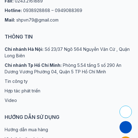
Fax:
0243.2161889
Hotline:
0938928868 – 0949088369
Mail:
shpvn79@gmail.com
THÔNG TIN
Chi nhánh Hà Nội:
Số 23/37 Ngõ 564 Nguyễn Văn Cừ , Quận
Long Biên
Chi nhánh Tp Hồ Chí Minh:
Phòng 5.54 tầng 5 số 290 An
Dương Vương Phường 04, Quận 5 TP Hồ Chí Minh
Tin công ty
Hợp tác phát triển
Video
HƯỚNG DẪN SỬ DỤNG
Hướng dẫn mua hàng
-13%