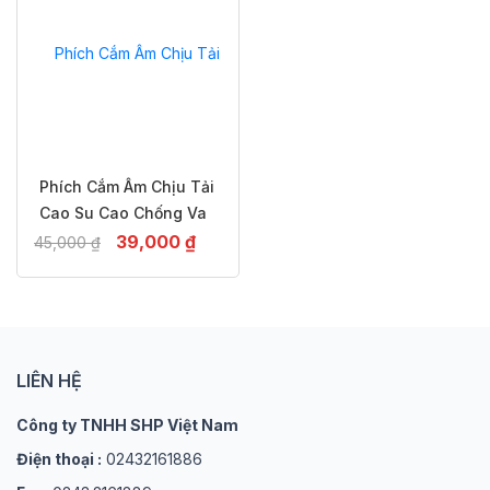
Phích Cắm Âm Chịu Tải
Cao Su Cao Chống Va
Đập, Chống Cháy,2-3
Giá
Giá
39,000
₫
45,000
₫
Chấu Thailand– 16A
gốc
hiện
là:
tại
45,000 ₫.
là:
39,000 ₫.
LIÊN HỆ
Công ty TNHH SHP Việt Nam
Điện thoại :
02432161886