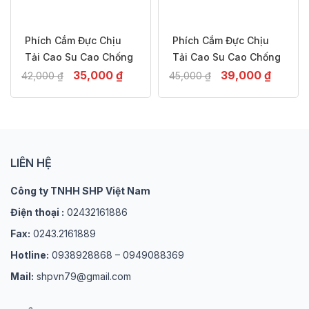
Phích Cắm Đực Chịu
Phích Cắm Đực Chịu
Tải Cao Su Cao Chống
Tải Cao Su Cao Chống
Va Đập, Chống Cháy,2
Giá
Giá
Va Đập, Chống Cháy,3
Giá
Giá
35,000
₫
39,000
₫
42,000
₫
45,000
₫
Chấu Thailand– 16A
gốc
hiện
Chấu Thailand– 16A
gốc
hiện
-17%
-13%
là:
tại
là:
tại
42,000 ₫.
là:
45,000 ₫.
là:
35,000 ₫.
39,0
LIÊN HỆ
Công ty TNHH SHP Việt Nam
Điện thoại :
02432161886
Fax:
0243.2161889
Hotline:
0938928868 – 0949088369
Mail:
shpvn79@gmail.com