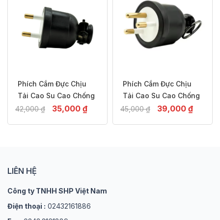
Phích Cắm Đực Chịu
Phích Cắm Đực Chịu
Tải Cao Su Cao Chống
Tải Cao Su Cao Chống
Va Đập, Chống Cháy,2
Giá
Giá
Va Đập, Chống Cháy,3
Giá
Giá
35,000
₫
39,000
₫
42,000
₫
45,000
₫
Chấu Thailand– 16A
gốc
hiện
Chấu Thailand– 16A
gốc
hiện
-17%
-13%
là:
tại
là:
tại
42,000 ₫.
là:
45,000 ₫.
là:
35,000 ₫.
39,0
LIÊN HỆ
Công ty TNHH SHP Việt Nam
Điện thoại :
02432161886