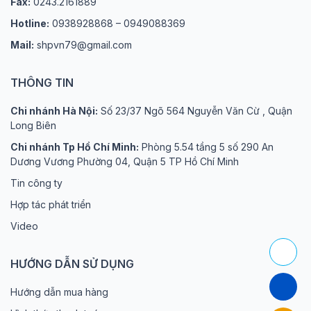
Fax:
0243.2161889
Hotline:
0938928868 – 0949088369
Mail:
shpvn79@gmail.com
THÔNG TIN
Chi nhánh Hà Nội:
Số 23/37 Ngõ 564 Nguyễn Văn Cừ , Quận
Long Biên
Chi nhánh Tp Hồ Chí Minh:
Phòng 5.54 tầng 5 số 290 An
Dương Vương Phường 04, Quận 5 TP Hồ Chí Minh
Tin công ty
Hợp tác phát triển
Video
HƯỚNG DẪN SỬ DỤNG
Hướng dẫn mua hàng