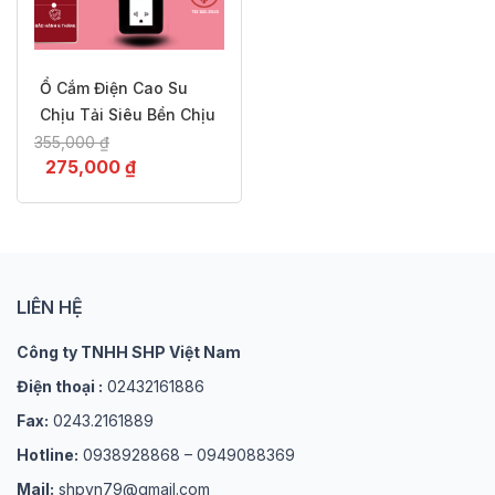
Ổ Cắm Điện Cao Su
Chịu Tải Siêu Bền Chịu
Tải 3500W Công Tắc
Giá
355,000
₫
Giá
275,000
₫
Tắc Bật, Chống Nước,
gốc
-23%
hiện
Chống Va Đập
là:
tại
355,000 ₫.
là:
275,000 ₫.
LIÊN HỆ
Công ty TNHH SHP Việt Nam
Điện thoại :
02432161886
Fax:
0243.2161889
Hotline:
0938928868 – 0949088369
Mail:
shpvn79@gmail.com