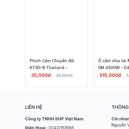
 2000W
Phích Cắm Chuyển đổi
Ổ cắm chịu tải
 tắc
KT90-B Thailand –
5M 4500W – Dâ
 |
Chuyển Đổi 3 Chấu Sang 2
chống nước IP2
35,000
đ
515,000
đ
0
đ
45,000
đ
5
Chấu, Chống Cháy ABS,
cho trẻ em | C
-22%
-8
2000W
Adsawin
LIÊN HỆ
THÔNG 
Công ty TNHH SHP Việt Nam
Chi nhán
Nguyễn V
Điện thoại :
02432161886