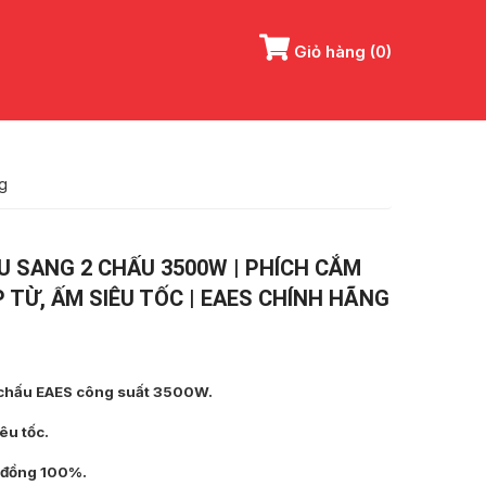
Giỏ hàng
(0)
ng
U SANG 2 CHẤU 3500W | PHÍCH CẮM
P TỪ, ẤM SIÊU TỐC | EAES CHÍNH HÃNG
á
ện
 chấu EAES công suất 3500W.
êu tốc.
5,000 ₫.
i đồng 100%.