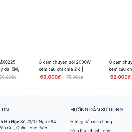
 MXC225-
Ổ cắm chuyển đổi 2000W
Ổ cắm chu
y dài 5M,
kèm cầu chì chia 2 ổ |
kèm cầu chì
0, an toàn
Công tắc tiện lợi, chống
tiện lợi, ch
69,000
đ
62,000
đ
59,000
đ
75,000
đ
hính hãng
cháy | Adsawin FW2A
Adsawin F
%
-8%
TIN
HƯỚNG DẪN SỬ DỤNG
h Hà Nội:
Số 23/37 Ngõ 564
Hướng dẫn mua hàng
ăn Cừ , Quận Long Biên
Hình thức thanh toán