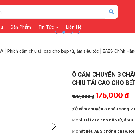
ệu
Sản Phẩm
Tin Tức
Liên Hệ
| Phích cắm chịu tải cao cho bếp từ, ấm siêu tốc | EAES Chính Hã
Ổ CẮM CHUYỂN 3 CHẤ
CHỊU TẢI CAO CHO BẾ
Giá
Gi
175,000
₫
199,000
₫
gốc
hi
⚡Ổ cắm chuyển 3 chấu sang 2
là:
tại
199,000 ₫.
là:
✅Chịu tải cao cho bếp từ, ấm si
17
✅Chất liệu ABS chống cháy, lõ