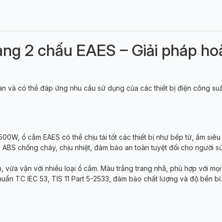
g 2 chấu EAES – Giải pháp hoà
àn và có thể đáp ứng nhu cầu sử dụng của các thiết bị điện công su
500W, ổ cắm EAES có thể chịu tải tốt các thiết bị như bếp từ, ấm siêu 
 ABS chống cháy, chịu nhiệt, đảm bảo an toàn tuyệt đối cho người 
 vừa vặn với nhiều loại ổ cắm. Màu trắng trang nhã, phù hợp với mọi 
huẩn TC IEC 53, TIS 11 Part 5-2533, đảm bảo chất lượng và độ bền bỉ.