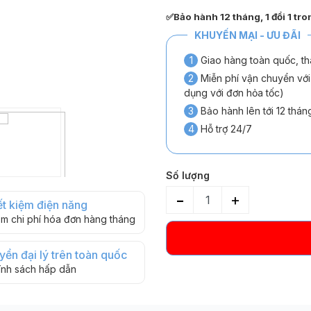
✅Bảo hành 12 tháng, 1 đổi 1 tro
KHUYẾN MẠI - ƯU ĐÃI
1
Giao hàng toàn quốc, th
2
Miễn phí vận chuyển với
dụng với đơn hỏa tốc)
3
Bảo hành lên tới 12 tháng
4
Hỗ trợ 24/7
Số lượng
-
+
ết kiệm điện năng
ảm chi phí hóa đơn hàng tháng
yển đại lý trên toàn quốc
ính sách hấp dẫn