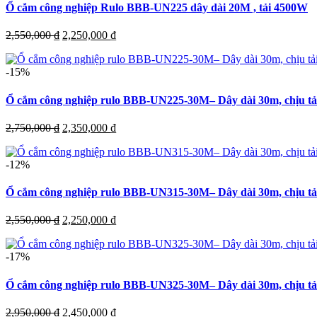
Ổ cắm công nghiệp Rulo BBB-UN225 dây dài 20M , tải 4500W
Giá
Giá
2,550,000
₫
2,250,000
₫
gốc
hiện
là:
tại
-15%
2,550,000 ₫.
là:
2,250,000 ₫.
Ổ cắm công nghiệp rulo BBB-UN225-30M– Dây dài 30m, chịu t
Giá
Giá
2,750,000
₫
2,350,000
₫
gốc
hiện
là:
tại
-12%
2,750,000 ₫.
là:
2,350,000 ₫.
Ổ cắm công nghiệp rulo BBB-UN315-30M– Dây dài 30m, chịu t
Giá
Giá
2,550,000
₫
2,250,000
₫
gốc
hiện
là:
tại
-17%
2,550,000 ₫.
là:
2,250,000 ₫.
Ổ cắm công nghiệp rulo BBB-UN325-30M– Dây dài 30m, chịu t
Giá
Giá
2,950,000
₫
2,450,000
₫