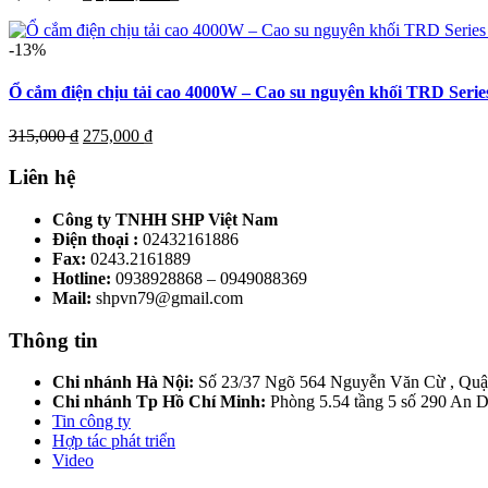
gốc
hiện
là:
tại
-13%
2,950,000 ₫.
là:
2,450,000 ₫.
Ổ cắm điện chịu tải cao 4000W – Cao su nguyên khối TRD Serie
Giá
Giá
315,000
₫
275,000
₫
gốc
hiện
là:
tại
Liên hệ
315,000 ₫.
là:
275,000 ₫.
Công ty TNHH SHP Việt Nam
Điện thoại :
02432161886
Fax:
0243.2161889
Hotline:
0938928868 – 0949088369
Mail:
shpvn79@gmail.com
Thông tin
Chi nhánh Hà Nội:
Số 23/37 Ngõ 564 Nguyễn Văn Cừ , Quậ
Chi nhánh Tp Hồ Chí Minh:
Phòng 5.54 tầng 5 số 290 An
Tin công ty
Hợp tác phát triển
Video