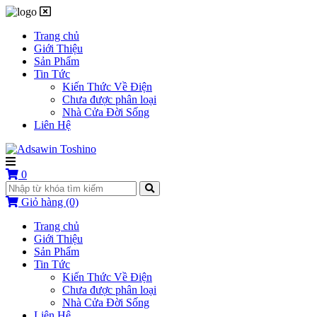
Trang chủ
Giới Thiệu
Sản Phẩm
Tin Tức
Kiến Thức Về Điện
Chưa được phân loại
Nhà Cửa Đời Sống
Liên Hệ
0
Giỏ hàng
(0)
Trang chủ
Giới Thiệu
Sản Phẩm
Tin Tức
Kiến Thức Về Điện
Chưa được phân loại
Nhà Cửa Đời Sống
Liên Hệ