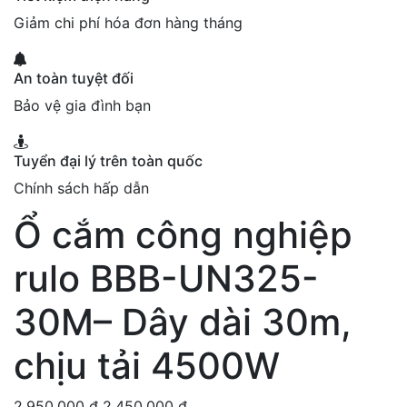
Giảm chi phí hóa đơn hàng tháng
An toàn tuyệt đối
Bảo vệ gia đình bạn
Tuyển đại lý trên toàn quốc
Chính sách hấp dẫn
Ổ cắm công nghiệp
rulo BBB-UN325-
30M– Dây dài 30m,
chịu tải 4500W
Giá
Giá
2,950,000
₫
2,450,000
₫