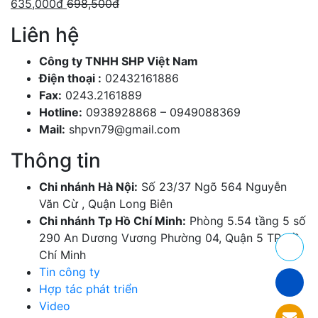
635,000
đ
698,500
đ
Liên hệ
Công ty TNHH SHP Việt Nam
Điện thoại :
02432161886
Fax:
0243.2161889
Hotline:
0938928868 – 0949088369
Mail:
shpvn79@gmail.com
Thông tin
Chi nhánh Hà Nội:
Số 23/37 Ngõ 564 Nguyễn
Văn Cừ , Quận Long Biên
Chi nhánh Tp Hồ Chí Minh:
Phòng 5.54 tầng 5 số
290 An Dương Vương Phường 04, Quận 5 TP Hồ
Chí Minh
Tin công ty
Hợp tác phát triển
Video