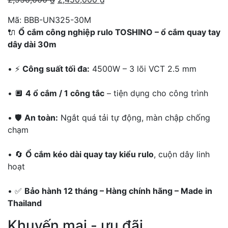
gốc
hiện
Mã:
BBB-UN325-30M
là:
tại
🔌
Ổ cắm công nghiệp rulo TOSHINO – ổ cắm quay tay
2,950,000 ₫.
là:
dây dài 30m
2,450,000 ₫.
• ⚡
Công suất tối đa:
4500W – 3 lõi VCT 2.5 mm
• 🔲
4 ổ cắm / 1 công tắc
– tiện dụng cho công trình
• 🛡️
An toàn:
Ngắt quá tải tự động, màn chập chống
chạm
• 🔄
Ổ cắm kéo dài quay tay kiểu rulo
, cuộn dây linh
hoạt
• ✅
Bảo hành 12 tháng – Hàng chính hãng – Made in
Thailand
Khuyến mại - ưu đãi