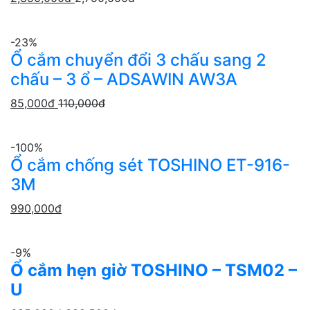
-23%
Ổ cắm chuyển đổi 3 chấu sang 2
chấu – 3 ổ – ADSAWIN AW3A
85,000
đ
110,000
đ
-100%
Ổ cắm chống sét TOSHINO ET-916-
3M
990,000
đ
-9%
Ổ cắm hẹn giờ TOSHINO – TSM02 –
U