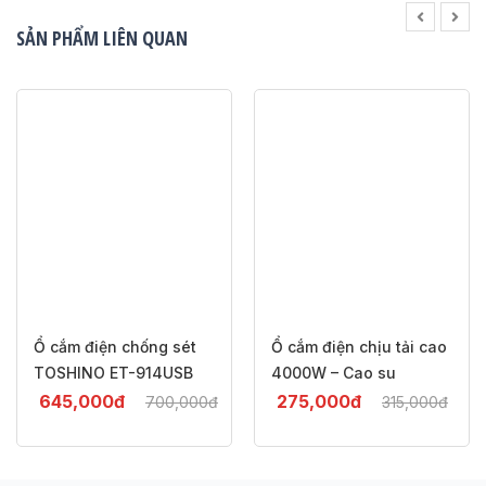
SẢN PHẨM LIÊN QUAN
Ổ cắm điện chống sét
Ổ cắm điện chịu tải cao
TOSHINO ET-914USB
4000W – Cao su
nguyên khối TRD Series
645,000
đ
275,000
đ
700,000
đ
315,000
đ
-8%
-13%
– Made in Thailand