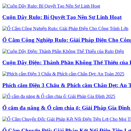
Cuộn Dây Rulo: Bí Quyết Tạo Nên Sự Linh Hoạt
Ổ Cắm Công Nghiệp Rulo: Giải Pháp Điện Cho Côn
Cuộn Dây Điện: Thành Phần Không Thể Thiếu của 
Phích cắm Điện 3 Chấu & Phích cắm Chân Dẹt: An 
Ổ cắm đa năng & Ổ cắm chia ổ: Giải Pháp Gia Đình
Ổ Cắm Chuyển Đổi: Giải Pháp Kết Nối Điện Tiện Lợ