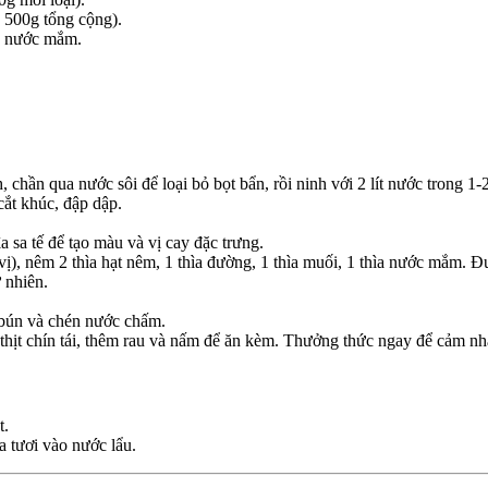
g 500g tổng cộng).
ế, nước mắm.
 chần qua nước sôi để loại bỏ bọt bẩn, rồi ninh với 2 lít nước trong 1-
cắt khúc, đập dập.
a sa tế để tạo màu và vị cay đặc trưng.
ị), nêm 2 thìa hạt nêm, 1 thìa đường, 1 thìa muối, 1 thìa nước mắm. Đu
 nhiên.
, bún và chén nước chấm.
o thịt chín tái, thêm rau và nấm để ăn kèm. Thưởng thức ngay để cảm nh
t.
a tươi vào nước lẩu.