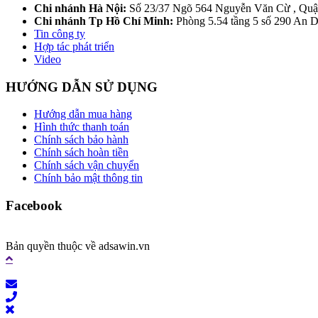
Chi nhánh Hà Nội:
Số 23/37 Ngõ 564 Nguyễn Văn Cừ , Quậ
Chi nhánh Tp Hồ Chí Minh:
Phòng 5.54 tầng 5 số 290 An
Tin công ty
Hợp tác phát triển
Video
HƯỚNG DẪN SỬ DỤNG
Hướng dẫn mua hàng
Hình thức thanh toán
Chính sách bảo hành
Chính sách hoàn tiền
Chính sách vận chuyển
Chính bảo mật thông tin
Facebook
Bản quyền thuộc về adsawin.vn
Liên hệ