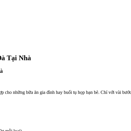
à Tại Nhà
à
ợp cho những bữa ăn gia đình hay buổi tụ họp bạn bè. Chỉ với vài bước
g mỗi loại).