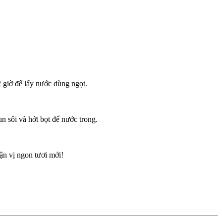
2 giờ để lấy nước dùng ngọt.
n sôi và hớt bọt để nước trong.
ận vị ngon tươi mới!