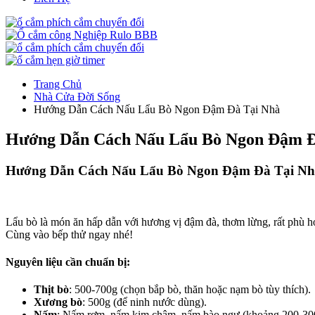
Trang Chủ
Nhà Cửa Đời Sống
Hướng Dẫn Cách Nấu Lẩu Bò Ngon Đậm Đà Tại Nhà
Hướng Dẫn Cách Nấu Lẩu Bò Ngon Đậm Đ
Hướng Dẫn Cách Nấu Lẩu Bò Ngon Đậm Đà Tại Nh
Lẩu bò là món ăn hấp dẫn với hương vị đậm đà, thơm lừng, rất phù h
Cùng vào bếp thử ngay nhé!
Nguyên liệu cần chuẩn bị:
Thịt bò
: 500-700g (chọn bắp bò, thăn hoặc nạm bò tùy thích).
Xương bò
: 500g (để ninh nước dùng).
Nấm
: Nấm rơm, nấm kim châm, nấm bào ngư (khoảng 200-300