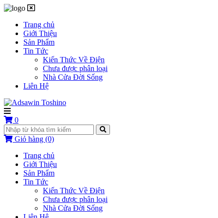
Trang chủ
Giới Thiệu
Sản Phẩm
Tin Tức
Kiến Thức Về Điện
Chưa được phân loại
Nhà Cửa Đời Sống
Liên Hệ
0
Giỏ hàng
(0)
Trang chủ
Giới Thiệu
Sản Phẩm
Tin Tức
Kiến Thức Về Điện
Chưa được phân loại
Nhà Cửa Đời Sống
Liên Hệ