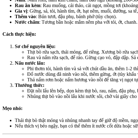
Rau ăn kèm
: Rau muống, cải thảo, cải ngọt, mồng tơi (khoản
Gia vị
: Gừng, sả, tỏi, hành tím, ớt, hạt nêm, muối, đường, sa t
Thêm vào
: Bún tươi, đậu phụ, bánh phở (tùy chọn).
Nước chấm
: Tương bần hoặc mắm nêm pha với tỏi, ớt, chanh.
Cách thực hiện:
Sơ chế nguyên liệu:
Thịt bò rửa sạch, thái mỏng, để riêng. Xương bò rửa sạch,
Rau và nấm rửa sạch, để ráo. Gừng cạo vỏ, đập dập. Sả 
Nấu nước lẩu:
Phi thơm tỏi, hành tím và sả với chút dầu ăn, thêm 1-2 thì
Đổ nước dùng đã ninh vào nồi, thêm gừng, ớt (tùy khẩu v
Thả nấm rơm hoặc nấm hương vào nồi để tăng vị ngọt tự
Thưởng thức:
Đặt nồi lẩu lên bếp, dọn kèm thịt bò, rau, nấm, đậu phụ
Nhúng thịt bò vào nồi lẩu khi nước sôi, chờ vài giây ch
Mẹo nhỏ:
Thái thịt bò thật mỏng và nhúng nhanh tay để giữ độ mềm, ngọ
Nếu thích vị béo ngậy, bạn có thể thêm ít nước cốt dừa hoặc sữ