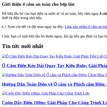
Giới thiệu ổ cắm an toàn cho bếp lẩu
Để bữa lẩu bò của bạn diễn ra suôn sẻ và an toàn, hãy sắm ngay
ổ cắ
thiết bị điện trong nhà bếp.
👉 Xem chi tiết và đặt mua ngay tại đây:
Link sản phẩm ổ cắm an to
Chúc bạn có một bữa lẩu bò thơm ngon, ấm áp bên gia đình và bạn b
Tin tức mới nhất
Ổ Cắm Điện Kéo Dài Quay Tay Kiểu Rulo: Giải Phá
Hướng Dẫn Toàn Diện về Ổ cắm và Phích cắm Điện:
Cuộn Dây Điện 100m: Giải Pháp Cho Công Trình L