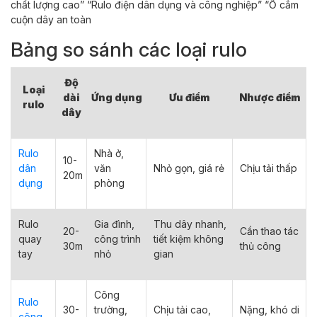
Bảng so sánh các loại rulo
Độ
Loại
dài
Ứng dụng
Ưu điểm
Nhược điểm
rulo
dây
Rulo
Nhà ở,
10-
dân
văn
Nhỏ gọn, giá rẻ
Chịu tải thấp
20m
dụng
phòng
Rulo
Gia đình,
Thu dây nhanh,
20-
Cần thao tác
quay
công trình
tiết kiệm không
30m
thủ công
tay
nhỏ
gian
Công
Rulo
30-
trường,
Chịu tải cao,
Nặng, khó di
công