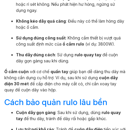
hoặc rỉ sét không. Nếu phát hiện hư hỏng, ngừng sử
dụng ngay.
Không kéo dây quá căng
: Điều này có thể làm hỏng dây
hoặc ổ cắm.
Sử dụng đúng công suất
: Không cắm thiết bị vượt quá
công suất định mức của
ổ cắm rulo
(ví dụ: 3800W).
Thu dây đúng cách
: Sử dụng
rulo quay tay
để cuộn
dây gọn gàng sau khi dùng.
Ổ cắm cuộn
với cơ chế
quấn tay
giúp bạn dễ dàng thu dây mà
không cần dụng cụ hỗ trợ. Ví dụ, sau khi sử dụng
cuộn dây
điện 30 mét
để cấp điện cho máy cắt cỏ, chỉ cần xoay tay
quay để cuộn dây vào hộp.
Cách bảo quản rulo lâu bền
Cuộn dây gọn gàng
: Sau khi sử dụng, dùng
rulo quay
tay
để thu dây, tránh để dây rối hoặc gấp khúc.
Lưu trữ nơi khô ráo
: Tránh để
cuộn dây điện
tiếp xúc với