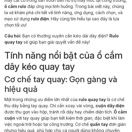
máy cắt cỏ trong sân vườn đến hỗ trợ máy móc tại công trường,
ổ cắm rulo
đáp ứng mọi tình huống. Trong bài viết này, chúng
ta sẽ khám phá chi tiết về tính năng, ứng dụng, cách chọn, và
mẹo sử dụng
rulo điện
. Hãy cùng tìm hiểu tại sao đây là lựa
chọn tối ưu!
Câu hỏi
: Bạn có thường xuyên cần kéo dài dây điện?
Rulo
quay tay
sẽ giúp bạn giải quyết vấn đề này!
Tính năng nổi bật của ổ cắm
dây kéo quay tay
Cơ chế tay quay: Gọn gàng và
hiệu quả
Một trong những ưu điểm lớn nhất của
rulo quay tay
là cơ chế
thu dây bằng tay quay. Chỉ cần xoay vài vòng,
cuộn dây điện
được thu gọn vào hộp, tránh rối dây hay chiếm diện tích.
Ổ cắm
cuộn
với tay quay giúp bạn tiết kiệm thời gian, đặc biệt khi làm
việc ngoài trời hoặc tại công trường. Cơ chế
quấn tay
đơn giản
nhưng hiệu quả, phù hợp cho cả người dùng không chuyên.