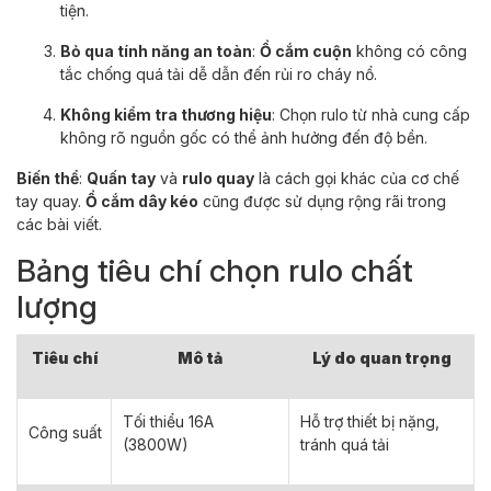
tiện.
Bỏ qua tính năng an toàn
:
Ổ cắm cuộn
không có công
tắc chống quá tải dễ dẫn đến rủi ro cháy nổ.
Không kiểm tra thương hiệu
: Chọn rulo từ nhà cung cấp
không rõ nguồn gốc có thể ảnh hưởng đến độ bền.
Biến thể
:
Quấn tay
và
rulo quay
là cách gọi khác của cơ chế
tay quay.
Ổ cắm dây kéo
cũng được sử dụng rộng rãi trong
các bài viết.
Bảng tiêu chí chọn rulo chất
lượng
Tiêu chí
Mô tả
Lý do quan trọng
Tối thiểu 16A
Hỗ trợ thiết bị nặng,
Công suất
(3800W)
tránh quá tải