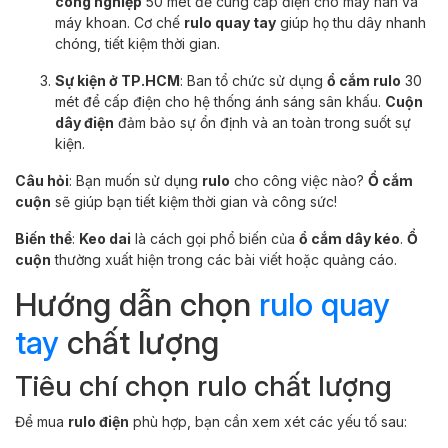
công nghiệp
50 mét để cung cấp điện cho máy hàn và
máy khoan. Cơ chế
rulo quay tay
giúp họ thu dây nhanh
chóng, tiết kiệm thời gian.
Sự kiện ở TP.HCM
: Ban tổ chức sử dụng
ổ cắm rulo
30
mét để cấp điện cho hệ thống ánh sáng sân khấu.
Cuộn
dây điện
đảm bảo sự ổn định và an toàn trong suốt sự
kiện.
Câu hỏi
: Bạn muốn sử dụng
rulo
cho công việc nào?
Ổ cắm
cuộn
sẽ giúp bạn tiết kiệm thời gian và công sức!
Biến thể
:
Keo dai
là cách gọi phổ biến của
ổ cắm dây kéo
.
Ổ
cuộn
thường xuất hiện trong các bài viết hoặc quảng cáo.
Hướng dẫn chọn
rulo quay
tay
chất lượng
Tiêu chí chọn rulo chất lượng
Để mua
rulo điện
phù hợp, bạn cần xem xét các yếu tố sau: