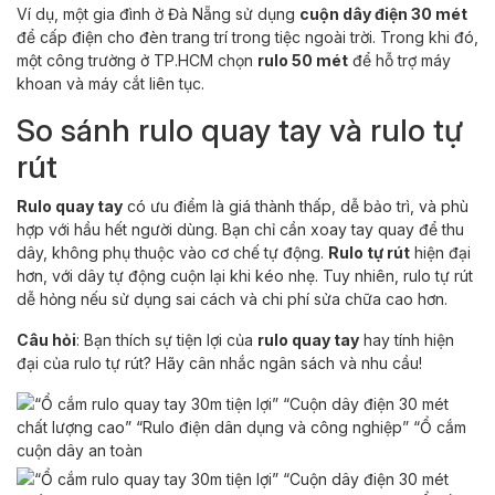
Ví dụ, một gia đình ở Đà Nẵng sử dụng
cuộn dây điện 30 mét
để cấp điện cho đèn trang trí trong tiệc ngoài trời. Trong khi đó,
một công trường ở TP.HCM chọn
rulo 50 mét
để hỗ trợ máy
khoan và máy cắt liên tục.
So sánh rulo quay tay và rulo tự
rút
Rulo quay tay
có ưu điểm là giá thành thấp, dễ bảo trì, và phù
hợp với hầu hết người dùng. Bạn chỉ cần xoay tay quay để thu
dây, không phụ thuộc vào cơ chế tự động.
Rulo tự rút
hiện đại
hơn, với dây tự động cuộn lại khi kéo nhẹ. Tuy nhiên, rulo tự rút
dễ hỏng nếu sử dụng sai cách và chi phí sửa chữa cao hơn.
Câu hỏi
: Bạn thích sự tiện lợi của
rulo quay tay
hay tính hiện
đại của rulo tự rút? Hãy cân nhắc ngân sách và nhu cầu!