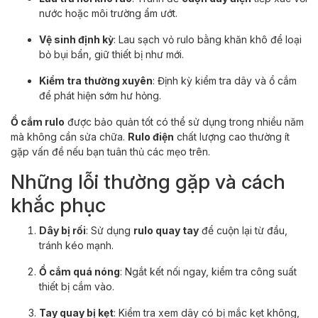
nước hoặc môi trường ẩm ướt.
Vệ sinh định kỳ
: Lau sạch vỏ rulo bằng khăn khô để loại
bỏ bụi bẩn, giữ thiết bị như mới.
Kiểm tra thường xuyên
: Định kỳ kiểm tra dây và ổ cắm
để phát hiện sớm hư hỏng.
Ổ cắm rulo
được bảo quản tốt có thể sử dụng trong nhiều năm
mà không cần sửa chữa.
Rulo điện
chất lượng cao thường ít
gặp vấn đề nếu bạn tuân thủ các mẹo trên.
Những lỗi thường gặp và cách
khắc phục
Dây bị rối
: Sử dụng
rulo quay tay
để cuộn lại từ đầu,
tránh kéo mạnh.
Ổ cắm quá nóng
: Ngắt kết nối ngay, kiểm tra công suất
thiết bị cắm vào.
Tay quay bị kẹt
: Kiểm tra xem dây có bị mắc kẹt không,