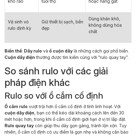
khô ráo
tuổi thọ
hoặc nắng gắt
Dùng khăn khô,
Vệ sinh vỏ
Giữ thiết bị sạch, bền
không dùng hóa
rulo định kỳ
đẹp
chất
Biến thể
:
Dây rulo
và
ổ cuộn dây
là những cách gọi phổ biến.
Cuộn dây điện
thường được tìm kiếm cùng với “rulo quay tay”.
So sánh rulo với các giải
pháp điện khác
Rulo so với ổ cắm cố định
Ổ cắm rulo
vượt trội hơn ổ cắm cố định ở tính linh hoạt. Với
cuộn dây điện
, bạn có thể kéo dài khoảng cách lên đến 30
mét hoặc hơn, trong khi ổ cắm cố định giới hạn ở vị trí lắp đặt.
Rulo quay tay
còn giúp thu dây gọn gàng, tránh lộn xộn. Tuy
nhiên, ổ cắm cố định có ưu điểm là gọn nhẹ và không cần bảo