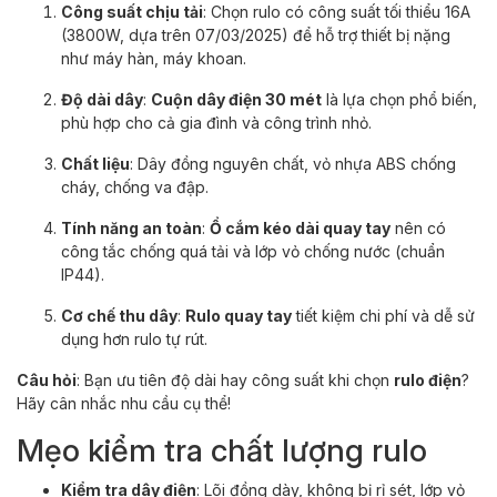
Công suất chịu tải
: Chọn rulo có công suất tối thiểu 16A
(3800W, dựa trên 07/03/2025) để hỗ trợ thiết bị nặng
như máy hàn, máy khoan.
Độ dài dây
:
Cuộn dây điện 30 mét
là lựa chọn phổ biến,
phù hợp cho cả gia đình và công trình nhỏ.
Chất liệu
: Dây đồng nguyên chất, vỏ nhựa ABS chống
cháy, chống va đập.
Tính năng an toàn
:
Ổ cắm kéo dài quay tay
nên có
công tắc chống quá tải và lớp vỏ chống nước (chuẩn
IP44).
Cơ chế thu dây
:
Rulo quay tay
tiết kiệm chi phí và dễ sử
dụng hơn rulo tự rút.
Câu hỏi
: Bạn ưu tiên độ dài hay công suất khi chọn
rulo điện
?
Hãy cân nhắc nhu cầu cụ thể!
Mẹo kiểm tra chất lượng rulo
Kiểm tra dây điện
: Lõi đồng dày, không bị rỉ sét, lớp vỏ