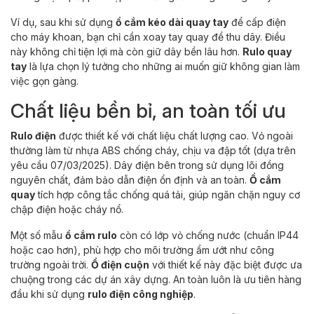
Ví dụ, sau khi sử dụng
ổ cắm kéo dài quay tay
để cấp điện
cho máy khoan, bạn chỉ cần xoay tay quay để thu dây. Điều
này không chỉ tiện lợi mà còn giữ dây bền lâu hơn.
Rulo quay
tay
là lựa chọn lý tưởng cho những ai muốn giữ không gian làm
việc gọn gàng.
Chất liệu bền bỉ, an toàn tối ưu
Rulo điện
được thiết kế với chất liệu chất lượng cao. Vỏ ngoài
thường làm từ nhựa ABS chống cháy, chịu va đập tốt (dựa trên
yêu cầu 07/03/2025). Dây điện bên trong sử dụng lõi đồng
nguyên chất, đảm bảo dẫn điện ổn định và an toàn.
Ổ cắm
quay
tích hợp công tắc chống quá tải, giúp ngăn chặn nguy cơ
chập điện hoặc cháy nổ.
Một số mẫu
ổ cắm rulo
còn có lớp vỏ chống nước (chuẩn IP44
hoặc cao hơn), phù hợp cho môi trường ẩm ướt như công
trường ngoài trời.
Ổ điện cuộn
với thiết kế này đặc biệt được ưa
chuộng trong các dự án xây dựng. An toàn luôn là ưu tiên hàng
đầu khi sử dụng
rulo điện công nghiệp
.