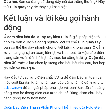
Câu hỏi
: Bạn có đang sử dụng dây nối dài thông thường? Hãy
thử
rulo quay tay
để thấy sự khác biệt!
Kết luận và lời kêu gọi hành
động
Ổ cắm điện kéo dài quay tay kiểu rulo
là giải pháp điện tối ưu
cho cả dân dụng và công nghiệp. Với cơ chế
rulo quay tay
,
bạn có thể thu dây nhanh chóng, tiết kiệm không gian.
Ổ cắm
rulo
mang lại sự an toàn, tiện lợi, và linh hoạt, từ việc cấp điện
trong sân vườn đến hỗ trợ máy móc tại công trường.
Cuộn dây
điện 30 mét
là lựa chọn lý tưởng cho hầu hết nhu cầu, kết hợp
độ bền và hiệu quả.
Hãy đầu tư vào
rulo điện
chất lượng để đảm bảo an toàn và
hiệu suất lâu dài. Khám phá ngay các sản phẩm
ổ cắm rulo
tại
adsawin.vn
để tìm giải pháp phù hợp với bạn! Bạn đã sẵn sàng
nâng cấp hệ thống điện của mình chưa? Đừng chần chừ, hãy
hành động ngay hôm nay!
Cuộn Dây Điện: Thành Phần Không Thể Thiếu của Rulo Điện