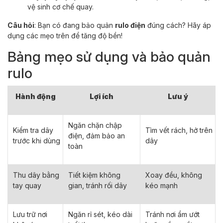
vệ sinh cơ chế quay.
Câu hỏi
: Bạn có đang bảo quản
rulo điện
đúng cách? Hãy áp
dụng các mẹo trên để tăng độ bền!
Bảng mẹo sử dụng và bảo quản
rulo
Hành động
Lợi ích
Lưu ý
Ngăn chặn chập
Kiểm tra dây
Tìm vết rách, hở trên
điện, đảm bảo an
trước khi dùng
dây
toàn
Thu dây bằng
Tiết kiệm không
Xoay đều, không
tay quay
gian, tránh rối dây
kéo mạnh
Lưu trữ nơi
Ngăn rỉ sét, kéo dài
Tránh nơi ẩm ướt