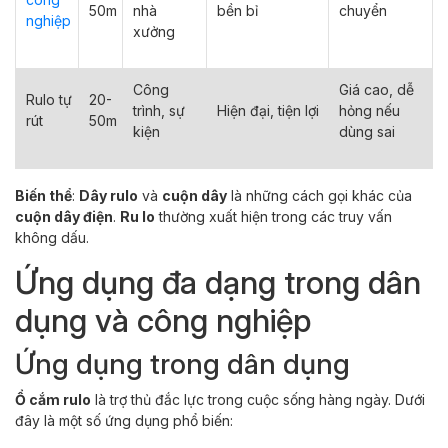
50m
nhà
bền bỉ
chuyển
nghiệp
xưởng
Công
Giá cao, dễ
Rulo tự
20-
trình, sự
Hiện đại, tiện lợi
hỏng nếu
rút
50m
kiện
dùng sai
Biến thể
:
Dây rulo
và
cuộn dây
là những cách gọi khác của
cuộn dây điện
.
Ru lo
thường xuất hiện trong các truy vấn
không dấu.
Ứng dụng đa dạng trong dân
dụng và công nghiệp
Ứng dụng trong dân dụng
Ổ cắm rulo
là trợ thủ đắc lực trong cuộc sống hàng ngày. Dưới
đây là một số ứng dụng phổ biến: