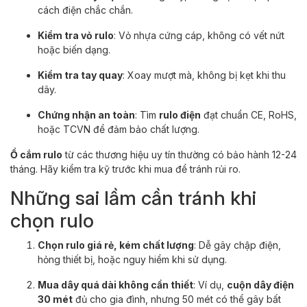
cách điện chắc chắn.
Kiểm tra vỏ rulo
: Vỏ nhựa cứng cáp, không có vết nứt
hoặc biến dạng.
Kiểm tra tay quay
: Xoay mượt mà, không bị kẹt khi thu
dây.
Chứng nhận an toàn
: Tìm
rulo điện
đạt chuẩn CE, RoHS,
hoặc TCVN để đảm bảo chất lượng.
Ổ cắm rulo
từ các thương hiệu uy tín thường có bảo hành 12-24
tháng. Hãy kiểm tra kỹ trước khi mua để tránh rủi ro.
Những sai lầm cần tránh khi
chọn rulo
Chọn rulo giá rẻ, kém chất lượng
: Dễ gây chập điện,
hỏng thiết bị, hoặc nguy hiểm khi sử dụng.
Mua dây quá dài không cần thiết
: Ví dụ,
cuộn dây điện
30 mét
đủ cho gia đình, nhưng 50 mét có thể gây bất