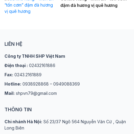
đậm đà hương vị quê hương
LIÊN HỆ
Công ty TNHH SHP Việt Nam
Điện thoại :
02432161886
Fax:
0243.2161889
Hotline:
0938928868 – 0949088369
Mail:
shpvn79@gmail.com
THÔNG TIN
Chi nhánh Hà Nội:
Số 23/37 Ngõ 564 Nguyễn Văn Cừ , Quận
Long Biên