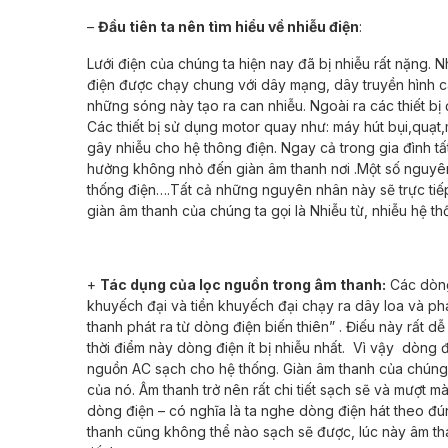
–
Đầu tiên ta nên tìm hiểu về nhiễu điện
:
Lưới điện của chúng ta hiện nay đã bị nhiễu rất nặng. N
điện được chạy chung với dây mạng, dây truyền hình cá
những sóng này tạo ra can nhiễu. Ngoài ra các thiết bị
Các thiết bị sử dụng motor quay như: máy hút bụi,quạt
gây nhiễu cho hệ thông điện. Ngay cả trong gia đình tấ
hưởng không nhỏ đến giàn âm thanh nơi .Một số nguyên
thống điện….Tất cả những nguyên nhân này sẽ trực tiếp 
giàn âm thanh của chúng ta gọi là Nhiễu từ, nhiễu hệ t
+
Tác dụng của lọc nguồn trong âm thanh:
Các dòng
khuyếch đại và tiền khuyếch đại chạy ra dây loa và ph
thanh phát ra từ dòng điện biến thiên” . Điếu này rất
thời điểm này dòng điện ít bị nhiễu nhất. Vì vậy dòng đ
nguồn AC sạch cho hệ thống. Giàn âm thanh của chúng 
của nó. Âm thanh trở nên rất chi tiết sạch sẽ và mượt m
dòng điện – có nghĩa là ta nghe dòng điện hát theo đú
thanh cũng không thể nào sạch sẽ được, lúc này âm thanh