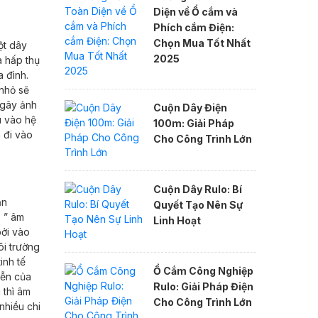
Diện về Ổ cắm và
Phích cắm Điện:
Chọn Mua Tốt Nhất
ột dây
2025
à hấp thụ
a đình.
 nhỏ sẽ
 gây ảnh
Cuộn Dây Điện
u vào hệ
100m: Giải Pháp
 đi vào
Cho Công Trình Lớn
Cuộn Dây Rulo: Bí
ận
Quyết Tạo Nên Sự
: ” âm
Linh Hoạt
bởi vào
ôi trường
inh tế
Ổ Cắm Công Nghiệp
iễn của
Rulo: Giải Pháp Điện
 thì âm
Cho Công Trình Lớn
nhiều chi