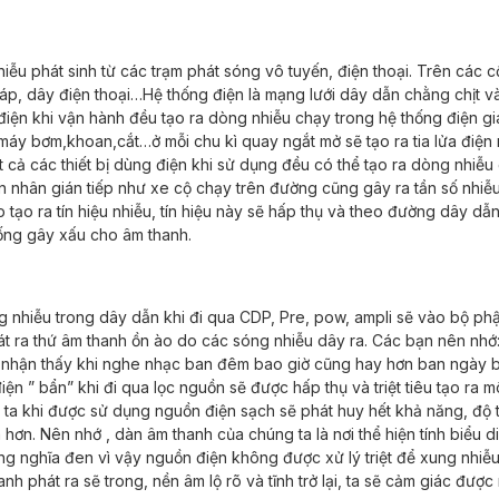
hiễu phát sinh từ các trạm phát sóng vô tuyến, điện thoại. Trên các c
p, dây điện thoại…Hệ thống điện là mạng lưới dây dẫn chằng chịt v
 điện khi vận hành đều tạo ra dòng nhiễu chạy trong hệ thống điện gi
,máy bơm,khoan,cắt…ở mỗi chu kì quay ngắt mở sẽ tạo ra tia lửa điện
t cả các thiết bị dùng điện khi sử dụng đều có thể tạo ra dòng nhiễu
 nhân gián tiếp như xe cộ chạy trên đường cũng gây ra tần số nhiễ
tạo ra tín hiệu nhiễu, tín hiệu này sẽ hấp thụ và theo đường dây dẫn
hống gây xấu cho âm thanh.
 nhiễu trong dây dẫn khi đi qua CDP, Pre, pow, ampli sẽ vào bộ ph
át ra thứ âm thanh ồn ào do các sóng nhiễu dây ra. Các bạn nên nhớ
 dễ nhận thấy khi nghe nhạc ban đêm bao giờ cũng hay hơn ban ngày 
iện ” bẩn” khi đi qua lọc nguồn sẽ được hấp thụ và triệt tiêu tạo ra m
ta khi được sử dụng nguồn điện sạch sẽ phát huy hết khả năng, độ t
à hơn. Nên nhớ , dàn âm thanh của chúng ta là nơi thể hiện tính biểu d
ng nghĩa đen vì vậy nguồn điện không được xử lý triệt để xung nhiễu
 phát ra sẽ trong, nền âm lộ rõ và tĩnh trở lại, ta sẽ cảm giác được 