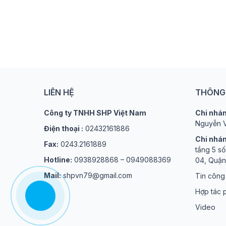
LIÊN HỆ
THÔNG 
Công ty TNHH SHP Việt Nam
Chi nhán
Nguyễn V
Điện thoại :
02432161886
Chi nhán
Fax:
0243.2161889
tầng 5 s
Hotline:
0938928868 – 0949088369
04, Quận
Mail:
shpvn79@gmail.com
Tin công
Hợp tác p
Video