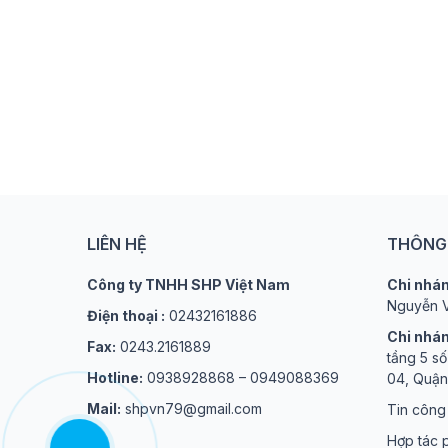
LIÊN HỆ
THÔNG 
Công ty TNHH SHP Việt Nam
Chi nhán
Nguyễn V
Điện thoại :
02432161886
Chi nhán
Fax:
0243.2161889
tầng 5 s
Hotline:
0938928868 – 0949088369
04, Quận
Mail:
shpvn79@gmail.com
Tin công
Hợp tác p