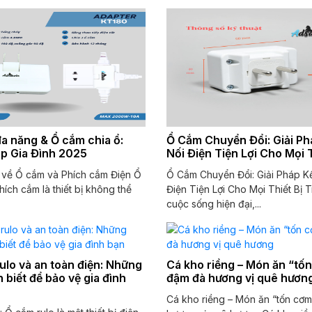
a năng & Ổ cắm chia ổ:
Ổ Cắm Chuyển Đổi: Giải Ph
áp Gia Đình 2025
Nối Điện Tiện Lợi Cho Mọi T
u về Ổ cắm và Phích cắm Điện Ổ
Ổ Cắm Chuyển Đổi: Giải Pháp Kế
ích cắm là thiết bị không thể
Điện Tiện Lợi Cho Mọi Thiết Bị 
cuộc sống hiện đại,...
ulo và an toàn điện: Những
Cá kho riềng – Món ăn “tố
 biết để bảo vệ gia đình
đậm đà hương vị quê hươn
Cá kho riềng – Món ăn “tốn cơ