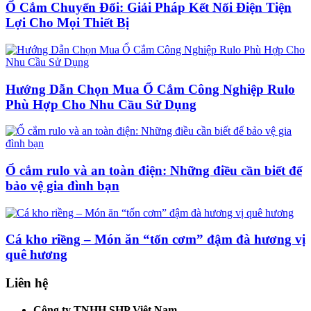
Ổ Cắm Chuyển Đổi: Giải Pháp Kết Nối Điện Tiện
Lợi Cho Mọi Thiết Bị
Hướng Dẫn Chọn Mua Ổ Cắm Công Nghiệp Rulo
Phù Hợp Cho Nhu Cầu Sử Dụng
Ổ cắm rulo và an toàn điện: Những điều cần biết để
bảo vệ gia đình bạn
Cá kho riềng – Món ăn “tốn cơm” đậm đà hương vị
quê hương
Liên hệ
Công ty TNHH SHP Việt Nam