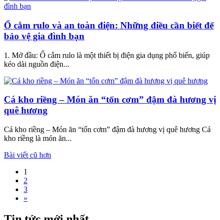
Ổ cắm rulo và an toàn điện: Những điều cần biết để
bảo vệ gia đình bạn
1. Mở đầu: Ổ cắm rulo là một thiết bị điện gia dụng phổ biến, giúp
kéo dài nguồn điện...
Cá kho riềng – Món ăn “tốn cơm” đậm đà hương vị
quê hương
Cá kho riềng – Món ăn “tốn cơm” đậm đà hương vị quê hương Cá
kho riềng là món ăn...
Điều
Bài viết cũ hơn
hướng
1
2
bài
3
viết
»
Tin tức mới nhất