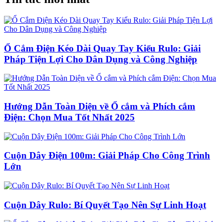
Ổ Cắm Điện Kéo Dài Quay Tay Kiểu Rulo: Giải
Pháp Tiện Lợi Cho Dân Dụng và Công Nghiệp
Hướng Dẫn Toàn Diện về Ổ cắm và Phích cắm
Điện: Chọn Mua Tốt Nhất 2025
Cuộn Dây Điện 100m: Giải Pháp Cho Công Trình
Lớn
Cuộn Dây Rulo: Bí Quyết Tạo Nên Sự Linh Hoạt