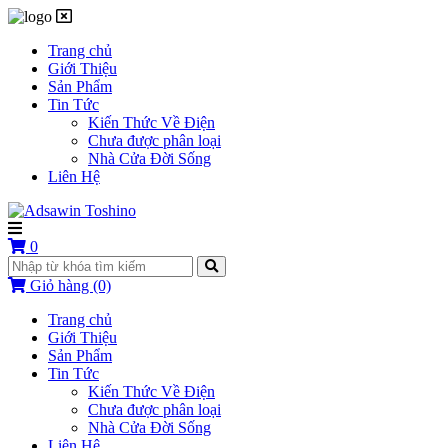
Trang chủ
Giới Thiệu
Sản Phẩm
Tin Tức
Kiến Thức Về Điện
Chưa được phân loại
Nhà Cửa Đời Sống
Liên Hệ
0
Giỏ hàng
(0)
Trang chủ
Giới Thiệu
Sản Phẩm
Tin Tức
Kiến Thức Về Điện
Chưa được phân loại
Nhà Cửa Đời Sống
Liên Hệ