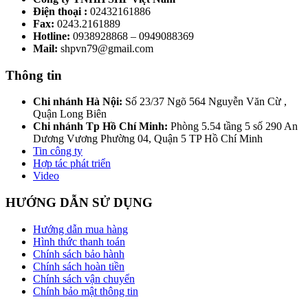
Điện thoại :
02432161886
Fax:
0243.2161889
Hotline:
0938928868 – 0949088369
Mail:
shpvn79@gmail.com
Thông tin
Chi nhánh Hà Nội:
Số 23/37 Ngõ 564 Nguyễn Văn Cừ ,
Quận Long Biên
Chi nhánh Tp Hồ Chí Minh:
Phòng 5.54 tầng 5 số 290 An
Dương Vương Phường 04, Quận 5 TP Hồ Chí Minh
Tin công ty
Hợp tác phát triển
Video
HƯỚNG DẪN SỬ DỤNG
Hướng dẫn mua hàng
Hình thức thanh toán
Chính sách bảo hành
Chính sách hoàn tiền
Chính sách vận chuyển
Chính bảo mật thông tin