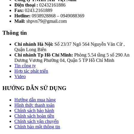
Điện thoại :
02432161886
Fax:
0243.2161889
Hotline:
0938928868 – 0949088369
Mail:
shpvn79@gmail.com
Thông tin
Chi nhánh Hà Nội:
Số 23/37 Ngõ 564 Nguyễn Văn Cừ ,
Quận Long Biên
Chi nhánh Tp Hồ Chí Minh:
Phòng 5.54 tầng 5 số 290 An
Dương Vương Phường 04, Quận 5 TP Hồ Chí Minh
Tin công ty
Hợp tác phát triển
Video
HƯỚNG DẪN SỬ DỤNG
Hướng dẫn mua hàng
Hình thức thanh toán
Chính sách bảo hành
Chính sách hoàn tiền
Chính sách vận chuyển
Chính bảo mật thông tin