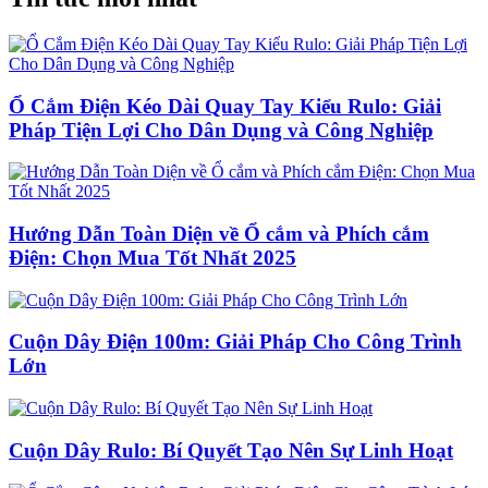
Ổ Cắm Điện Kéo Dài Quay Tay Kiểu Rulo: Giải
Pháp Tiện Lợi Cho Dân Dụng và Công Nghiệp
Hướng Dẫn Toàn Diện về Ổ cắm và Phích cắm
Điện: Chọn Mua Tốt Nhất 2025
Cuộn Dây Điện 100m: Giải Pháp Cho Công Trình
Lớn
Cuộn Dây Rulo: Bí Quyết Tạo Nên Sự Linh Hoạt