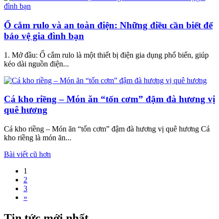
Ổ cắm rulo và an toàn điện: Những điều cần biết để
bảo vệ gia đình bạn
1. Mở đầu: Ổ cắm rulo là một thiết bị điện gia dụng phổ biến, giúp
kéo dài nguồn điện...
Cá kho riềng – Món ăn “tốn cơm” đậm đà hương vị
quê hương
Cá kho riềng – Món ăn “tốn cơm” đậm đà hương vị quê hương Cá
kho riềng là món ăn...
Điều
Bài viết cũ hơn
hướng
1
2
bài
3
viết
»
Tin tức mới nhất