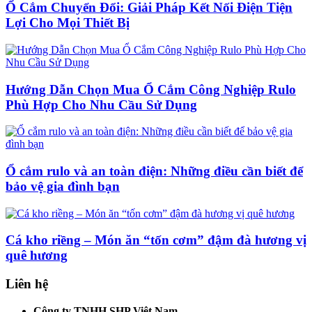
Ổ Cắm Chuyển Đổi: Giải Pháp Kết Nối Điện Tiện
Lợi Cho Mọi Thiết Bị
Hướng Dẫn Chọn Mua Ổ Cắm Công Nghiệp Rulo
Phù Hợp Cho Nhu Cầu Sử Dụng
Ổ cắm rulo và an toàn điện: Những điều cần biết để
bảo vệ gia đình bạn
Cá kho riềng – Món ăn “tốn cơm” đậm đà hương vị
quê hương
Liên hệ
Công ty TNHH SHP Việt Nam