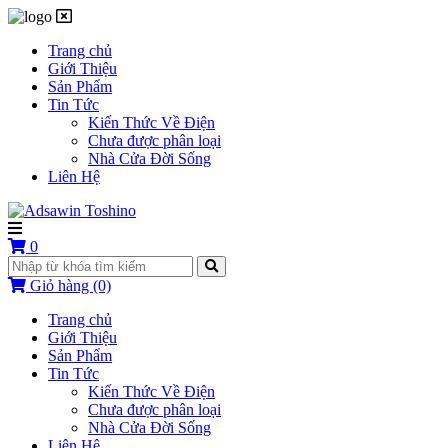
Trang chủ
Giới Thiệu
Sản Phẩm
Tin Tức
Kiến Thức Về Điện
Chưa được phân loại
Nhà Cửa Đời Sống
Liên Hệ
0
Giỏ hàng
(0)
Trang chủ
Giới Thiệu
Sản Phẩm
Tin Tức
Kiến Thức Về Điện
Chưa được phân loại
Nhà Cửa Đời Sống
Liên Hệ