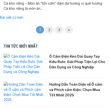
Cá kho riềng – Món ăn “tốn cơm” đậm đà hương vị quê hương
Cá kho riềng là món ăn...
Điều
Bài viết cũ hơn
hướng
1
2
3
»
bài
viết
TIN TỨC MỚI NHẤT
Ổ Cắm Điện Kéo Dài Quay Tay
Kiểu Rulo: Giải Pháp Tiện Lợi Cho
Dân Dụng và Công Nghiệp
Hướng Dẫn Toàn Diện về Ổ cắm
và Phích cắm Điện: Chọn Mua
Tốt Nhất 2025