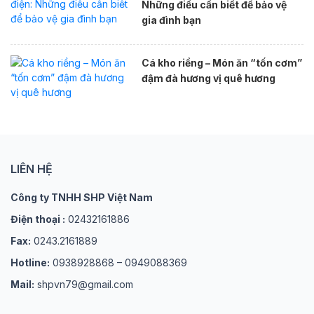
Những điều cần biết để bảo vệ
gia đình bạn
Cá kho riềng – Món ăn “tốn cơm”
đậm đà hương vị quê hương
LIÊN HỆ
Công ty TNHH SHP Việt Nam
Điện thoại :
02432161886
Fax:
0243.2161889
Hotline:
0938928868 – 0949088369
Mail:
shpvn79@gmail.com