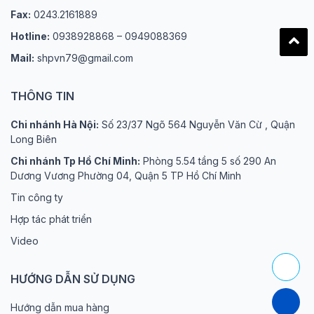
Fax:
0243.2161889
Hotline:
0938928868 – 0949088369
Mail:
shpvn79@gmail.com
THÔNG TIN
Chi nhánh Hà Nội:
Số 23/37 Ngõ 564 Nguyễn Văn Cừ , Quận
Long Biên
Chi nhánh Tp Hồ Chí Minh:
Phòng 5.54 tầng 5 số 290 An
Dương Vương Phường 04, Quận 5 TP Hồ Chí Minh
Tin công ty
Hợp tác phát triển
Video
HƯỚNG DẪN SỬ DỤNG
Hướng dẫn mua hàng