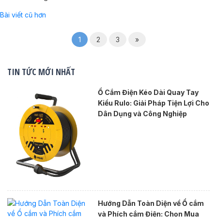
Điều
Bài viết cũ hơn
hướng
1
2
3
»
bài
viết
TIN TỨC MỚI NHẤT
Ổ Cắm Điện Kéo Dài Quay Tay
Kiểu Rulo: Giải Pháp Tiện Lợi Cho
Dân Dụng và Công Nghiệp
Hướng Dẫn Toàn Diện về Ổ cắm
và Phích cắm Điện: Chọn Mua