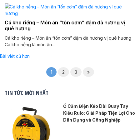
Cá kho riềng – Món ăn “tốn cơm” đậm đà hương vị
quê hương
Cá kho riềng – Món ăn “tốn cơm” đậm đà hương vị quê hương
Cá kho riềng là món ăn...
Điều
Bài viết cũ hơn
hướng
1
2
3
»
bài
viết
TIN TỨC MỚI NHẤT
Ổ Cắm Điện Kéo Dài Quay Tay
Kiểu Rulo: Giải Pháp Tiện Lợi Cho
Dân Dụng và Công Nghiệp