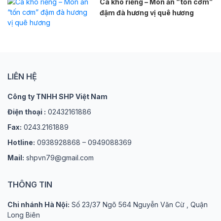
Cá kho riềng – Món ăn “tốn cơm”
đậm đà hương vị quê hương
LIÊN HỆ
Công ty TNHH SHP Việt Nam
Điện thoại :
02432161886
Fax:
0243.2161889
Hotline:
0938928868 – 0949088369
Mail:
shpvn79@gmail.com
THÔNG TIN
Chi nhánh Hà Nội:
Số 23/37 Ngõ 564 Nguyễn Văn Cừ , Quận
Long Biên