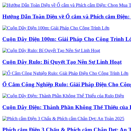
Hướng Dẫn Toàn Diện về Ổ cắm và Phích cắm Điện:
Cuộn Dây Điện 100m: Giải Pháp Cho Công Trình L
Cuộn Dây Rulo: Bí Quyết Tạo Nên Sự Linh Hoạt
Ổ Cắm Công Nghiệp Rulo: Giải Pháp Điện Cho Côn
Cuộn Dây Điện: Thành Phần Không Thể Thiếu của 
Phích cắm Điện 3 Chấu & Phích cắm Chân Dẹt: An 