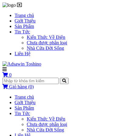
Trang chủ
Giới Thiệu
Sản Phẩm
Tin Tức
Kiến Thức Về Điện
Chưa được phân loại
Nhà Cửa Đời Sống
Liên Hệ
0
Giỏ hàng
(0)
Trang chủ
Giới Thiệu
Sản Phẩm
Tin Tức
Kiến Thức Về Điện
Chưa được phân loại
Nhà Cửa Đời Sống
Liên Hệ