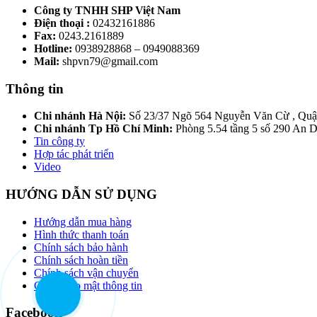
Công ty TNHH SHP Việt Nam
Điện thoại :
02432161886
Fax:
0243.2161889
Hotline:
0938928868 – 0949088369
Mail:
shpvn79@gmail.com
Thông tin
Chi nhánh Hà Nội:
Số 23/37 Ngõ 564 Nguyễn Văn Cừ , Quậ
Chi nhánh Tp Hồ Chí Minh:
Phòng 5.54 tầng 5 số 290 An
Tin công ty
Hợp tác phát triển
Video
HƯỚNG DẪN SỬ DỤNG
Hướng dẫn mua hàng
Hình thức thanh toán
Chính sách bảo hành
Chính sách hoàn tiền
Chính sách vận chuyển
Chính bảo mật thông tin
Facebook