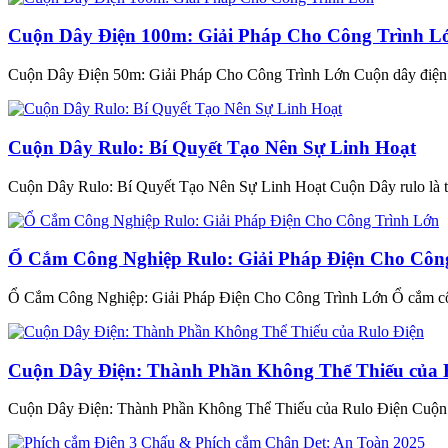
Cuộn Dây Điện 100m: Giải Pháp Cho Công Trình L
Cuộn Dây Điện 50m: Giải Pháp Cho Công Trình Lớn Cuộn dây điện 5
Cuộn Dây Rulo: Bí Quyết Tạo Nên Sự Linh Hoạt
Cuộn Dây Rulo: Bí Quyết Tạo Nên Sự Linh Hoạt Cuộn Dây rulo là th
Ổ Cắm Công Nghiệp Rulo: Giải Pháp Điện Cho Côn
Ổ Cắm Công Nghiệp: Giải Pháp Điện Cho Công Trình Lớn Ổ cắm công 
Cuộn Dây Điện: Thành Phần Không Thể Thiếu của 
Cuộn Dây Điện: Thành Phần Không Thể Thiếu của Rulo Điện Cuộn dây 