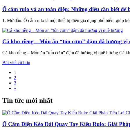
Ổ cắm rulo và an toàn điện: Những điều cần biết để 
1. Mở đầu: Ổ cắm rulo là một thiết bị điện gia dụng phổ biến, giúp ké
Cá kho riềng – Món ăn “tốn cơm” đậm đà hương vị
Cá kho riềng – Món ăn “tốn cơm” đậm đà hương vị quê hương Cá kho
Điều
Bài viết cũ hơn
hướng
1
2
bài
3
viết
»
Tin tức mới nhất
Ổ Cắm Điện Kéo Dài Quay Tay Kiểu Rulo: Giải Phá