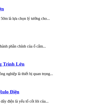
ớn
0m là lựa chọn lý tưởng cho...
ành phần chính của ổ cắm...
g Trình Lớn
nghiệp là thiết bị quan trọng...
Rulo Điện
điện là yếu tố cốt lõi của...