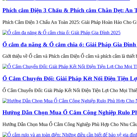
Phích cắm Điện 3 Chấu & Phích cắm Chân Dẹt: An 
Phích Cắm Điện 3 Chấu An Toàn 2025: Giải Pháp Hoàn Hảo Cho Gia Đ
Ổ cắm đa năng & Ổ cắm chia ổ: Giải Pháp Gia Đình
Giới thiệu về Ổ cắm và Phích cắm Điện Ổ cắm và phích cắm là thiết bị
Ổ Cắm Chuyển Đổi: Giải Pháp Kết Nối Điện Tiện Lợ
Ổ Cắm Chuyển Đổi: Giải Pháp Kết Nối Điện Tiện Lợi Cho Mọi Thiết 
Hướng Dẫn Chọn Mua Ổ Cắm Công Nghiệp Rulo P
Hướng Dẫn Chọn Mua Ổ Cắm Công Nghiệp Phù Hợp Cho Nhu Cầu Sử